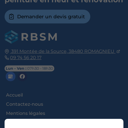
Demander un devis gratuit
391 Montée de la Source,
38480
ROMAGNIEU
09 74 56 20 17
Lun - Ven :
07h30 - 18h30
Accueil
Contactez-nous
Mentions légales
Plan du site